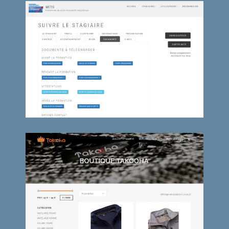
Interface METIS Bourgogne
Takooha