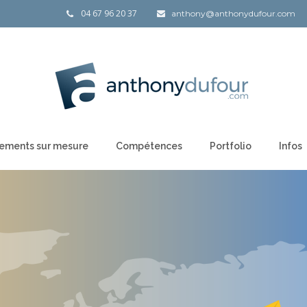
04 67 96 20 37
anthony@anthonydufour.com
ements sur mesure
Compétences
Portfolio
Infos