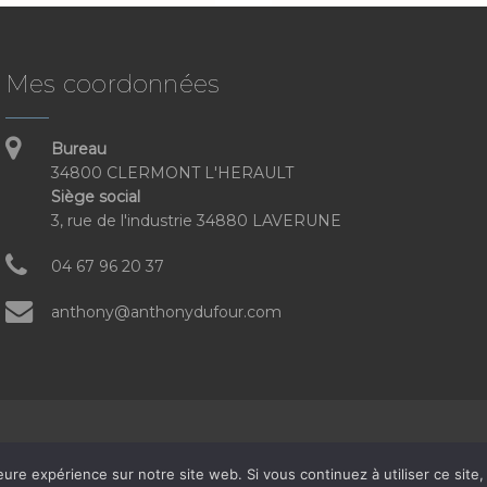
Mes coordonnées
Bureau
34800 CLERMONT L'HERAULT
Siège social
3, rue de l'industrie 34880 LAVERUNE
04 67 96 20 37
anthony@anthonydufour.com
Anthony DUFOUR
© 2005-2025
eure expérience sur notre site web. Si vous continuez à utiliser ce sit